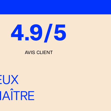
4.9
/5
AVIS CLIENT
EUX
AÎTRE