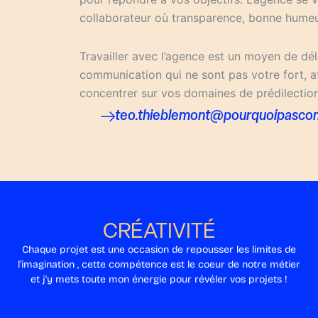
collaborateur où transparence, bonne humeur
Travailler avec l’agence est un moyen de dé
communication qui ne sont pas votre fort, a
concentrer sur vos domaines de prédilection
teo.thieblemont@pourquoipascom
CRÉATIVITÉ
Chaque projet est une occasion de repousser les limites de
l’imagination , cette compétence est le coeur de notre métier
et j'y mets toute mon énergie pour révéler vos projets !