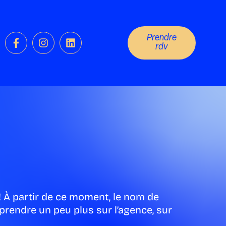
F
I
L
Prendre
a
n
i
rdv
c
s
n
e
t
k
b
a
e
o
g
d
o
r
i
k
a
n
-
m
f
 ! À partir de ce moment, le nom de
pprendre un peu plus sur l’agence, sur