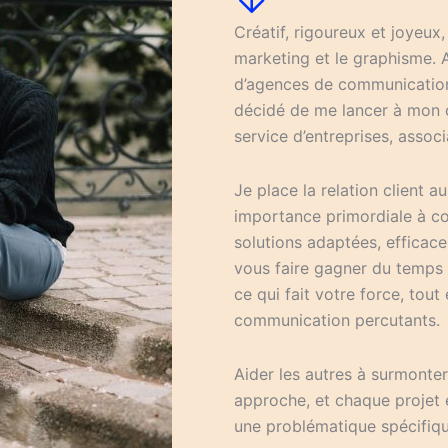
Créatif, rigoureux et joyeux
marketing et le graphisme. 
d’agences de communication e
décidé de me lancer à mon 
service d’entreprises, associ
Je place la relation client
importance primordiale à c
solutions adaptées, efficace
vous faire gagner du temps 
ce qui fait votre force, tou
communication percutants.
Aider les autres à surmonter 
approche, et chaque projet 
une problématique spécifiqu