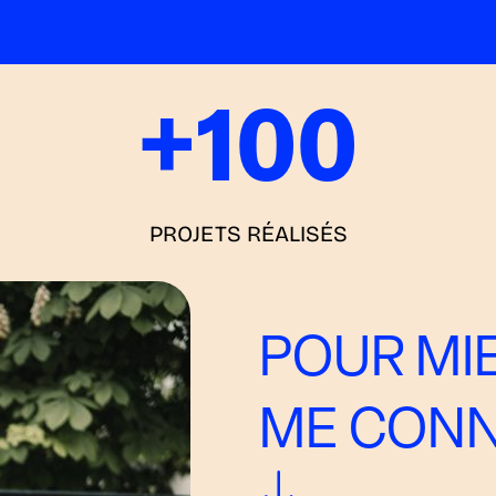
+
100
PROJETS RÉALISÉS
POUR MI
ME CONN