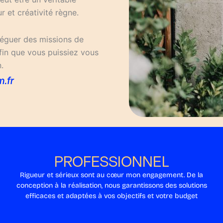
 et créativité règne.
léguer des missions de
fin que vous puissiez vous
.
.fr
PROFESSIONNEL
Rigueur et sérieux sont au cœur mon engagement. De la
conception à la réalisation, nous garantissons des solutions
efficaces et adaptées à vos objectifs et votre budget