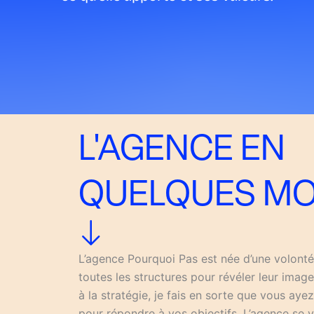
L'AGENCE EN
QUELQUES MO
L’agence Pourquoi Pas est née d’une volon
toutes les structures pour révéler leur imag
à la stratégie, je fais en sorte que vous aye
pour répondre à vos objectifs. L’agence se v